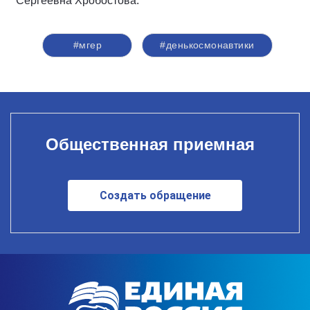
Сергеевна Хробостова.
#мгер
#денькосмонавтики
Общественная приемная
Создать обращение