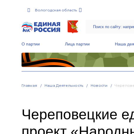
Вологодская область
О партии
Лица партии
Наша дея
Местные общественные приемные Партии
Руководитель Региональной обще
Народная программа «Единой России»
Главная
Наша Деятельность
Новости
Черепове
Череповецкие е
проект «Народн