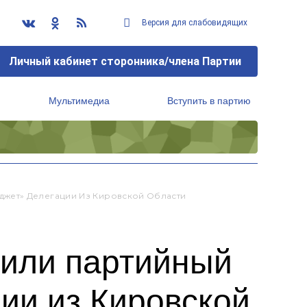
Версия для слабовидящих
Личный кабинет сторонника/члена Партии
Мультимедиа
Вступить в партию
Региональный исполнительный комитет
жет» Делегации Из Кировской Области
вили партийный
ии из Кировской