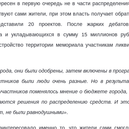
ересен в первую очередь не в части распределения
твуют сами жители, при этом власть получает обрат
редставили 20 проектов. После жарких дебат
а и укладывающихся в сумму 15 миллионов руб
стройство территории мемориала участникам ликв
рода, они были одобрены, затем включены в прогр
стников были люди очень разные. Но в результа
участников поменялось мнение о бюджете города,
аются решения по распределению средств. И это 
т, не были равнодушными»
.
заинтересовало именно то, что жители сами смог