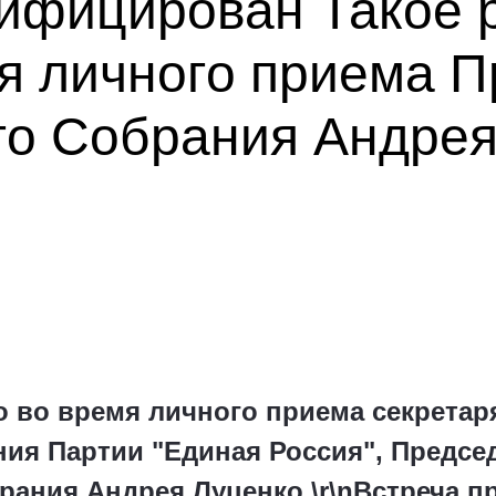
азифицирован Такое
я личного приема 
го Собрания Андрея
о во время личного приема секретар
ния Партии "Единая Россия", Предсе
рания Андрея Луценко.\r\nВстреча п