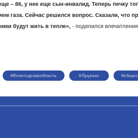
теще – 86, у нее еще сын-инвалид. Теперь печку т
ем газа. Сейчас решился вопрос. Сказали, что п
ики будут жить в тепле»,
- поделился впечатления
#Вологодскаяобласть
#Луценко
#общес