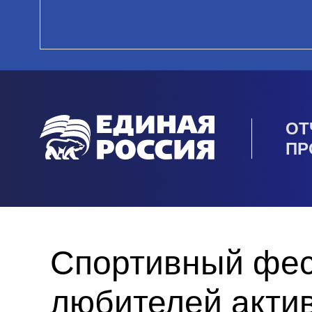
ОТ
ПР
Спортивный фес
любителей актив