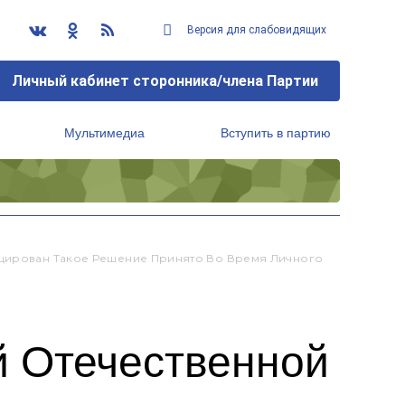
Версия для слабовидящих
Личный кабинет сторонника/члена Партии
Мультимедиа
Вступить в партию
Региональный исполнительный комитет
ицирован Такое Решение Принято Во Время Личного
й Отечественной