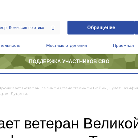
Обращение
тельность
Местные отделения
Приемная
ПОДДЕРЖКА УЧАСТНИКОВ СВО
ственной приемной Председателя Партии
Президиум регионального политического совета
 Проживает Ветеран Великой Отечественной Войны, Будет Газиф
дрея Луценко
ает ветеран Велико