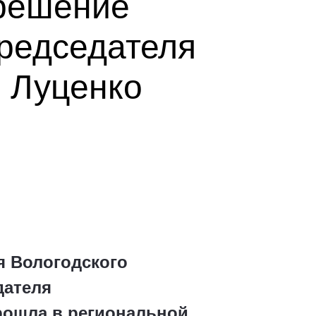
 решение
Председателя
 Луценко
я Вологодского
дателя
рошла в региональной