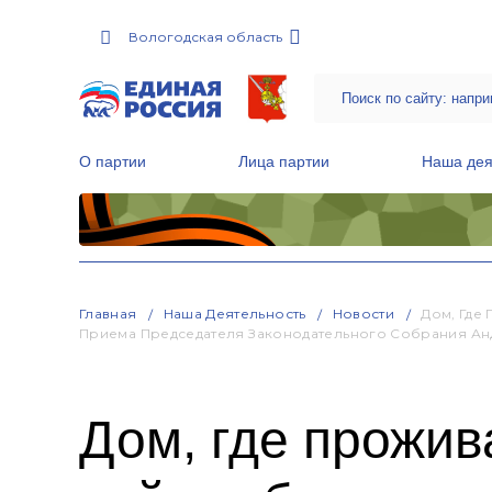
Вологодская область
О партии
Лица партии
Наша дея
Местные общественные приемные Партии
Руководитель Региональной обще
Народная программа «Единой России»
Главная
Наша Деятельность
Новости
Дом, Где
Приема Председателя Законодательного Собрания Ан
Дом, где прожив