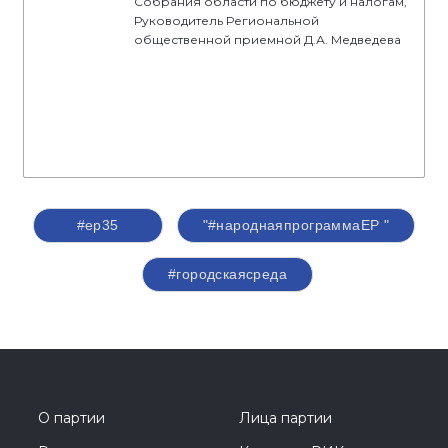
Собрания области по бюджету и налогам,
Руководитель Региональной
общественной приемной Д.А. Медведева
#ер35
"#народнаяпрограммаЕР "
#городскаясреда
О партии
Лица партии