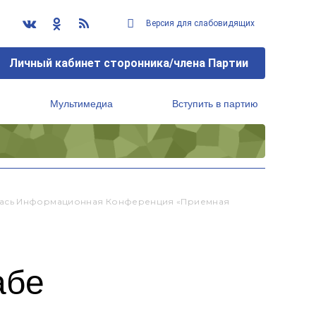
Версия для слабовидящих
Личный кабинет сторонника/члена Партии
Мультимедиа
Вступить в партию
Региональный исполнительный комитет
ялась Информационная Конференция «Приемная
абе