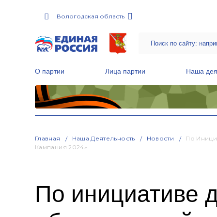
Вологодская область
О партии
Лица партии
Наша дея
Местные общественные приемные Партии
Руководитель Региональной обще
Народная программа «Единой России»
Главная
Наша Деятельность
Новости
По Иници
Кампания 2024»
По инициативе 