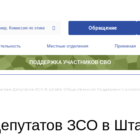
Обращение
тельность
Местные отделения
Приемная
ПОДДЕРЖКА УЧАСТНИКОВ СВО
ственной приемной Председателя Партии
Президиум регионального политического совета
ативе Депутатов ЗСО В Штабе Общественной Поддержки Состо
депутатов ЗСО в Шт