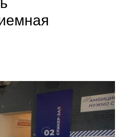
ь
иемная