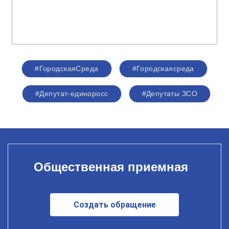
#ГородскаяСреда
#Городскаясреда
#Депутат-единоросс
#Депутаты ЗСО
Общественная приемная
Создать обращение