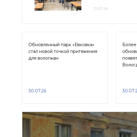
31.07.26
Обновленный парк «Евковка»
Более
стал новой точкой притяжения
обнов
для вологжан
появят
Волог
30.07.26
30.07.