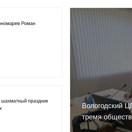
Пономарев Роман
и шахматный праздник
Вологодский Ц
х
тремя обществ