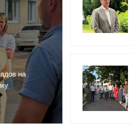
адов на
ику