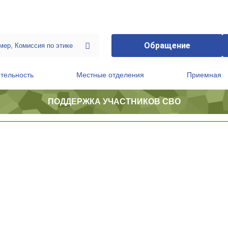
Обращение
тельность
Местные отделения
Приемная
ПОДДЕРЖКА УЧАСТНИКОВ СВО
ственной приемной Председателя Партии
Президиум регионального политического совета