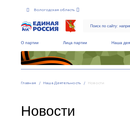
Вологодская область
О партии
Лица партии
Наша дея
Местные общественные приемные Партии
Руководитель Региональной обще
Народная программа «Единой России»
Главная
Наша Деятельность
Новости
Новости