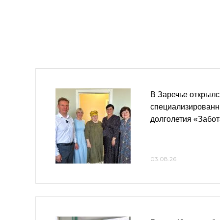
В Заречье открыл
специализированн
долголетия «Забо
03.08.26