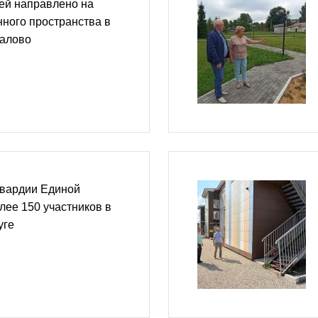
ей направлено на
ного пространства в
шалово
вардии Единой
лее 150 участников в
уге