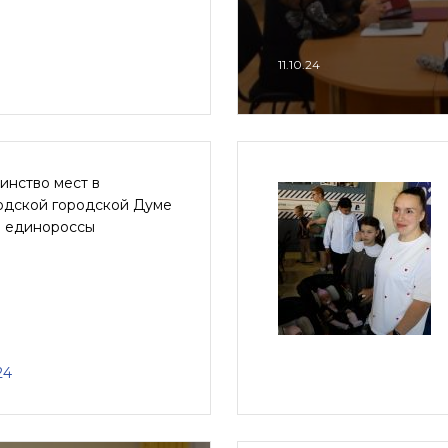
11.10.24
инство мест в
одской городской Думе
и единороссы
24