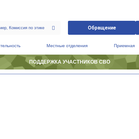
Обращение
тельность
Местные отделения
Приемная
ПОДДЕРЖКА УЧАСТНИКОВ СВО
ственной приемной Председателя Партии
Президиум регионального политического совета