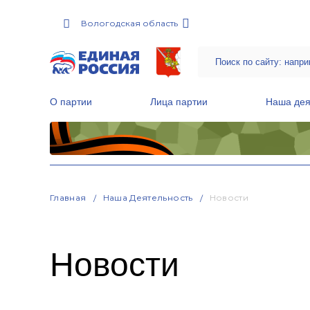
Вологодская область
О партии
Лица партии
Наша дея
Местные общественные приемные Партии
Руководитель Региональной обще
Народная программа «Единой России»
Главная
Наша Деятельность
Новости
Новости