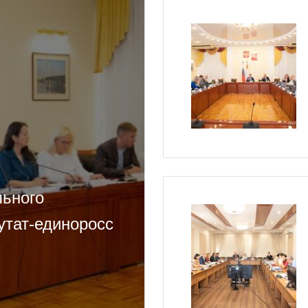
льного
утат-единоросс