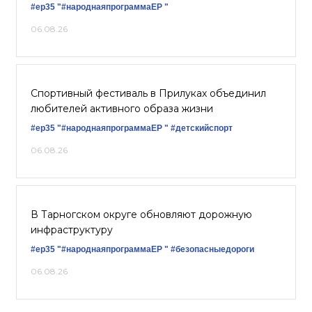
#ер35
"#народнаяпрограммаЕР "
06.08.26
Спортивный фестиваль в Прилуках объединил
любителей активного образа жизни
#ер35
"#народнаяпрограммаЕР "
#детскийспорт
06.08.26
В Тарногском округе обновляют дорожную
инфраструктуру
#ер35
"#народнаяпрограммаЕР "
#безопасныедороги
06.08.26