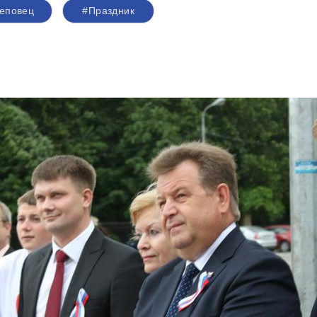
еповец
#Праздник