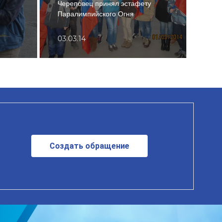
Череповец принял эстафету
отд
Паралимпийского Огня
РОС
03.03.14
28.1
Создать обращение