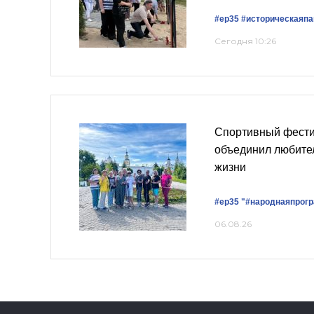
#ер35
#историческаяп
Сегодня 10:26
Спортивный фести
объединил любител
жизни
#ер35
"#народнаяпрог
06.08.26