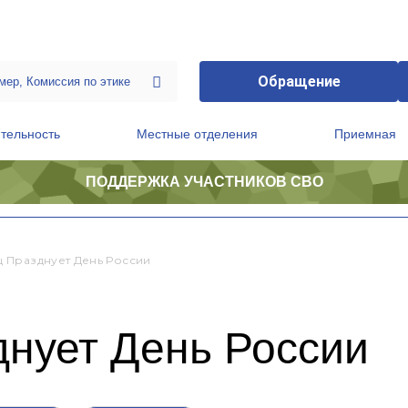
Обращение
тельность
Местные отделения
Приемная
ПОДДЕРЖКА УЧАСТНИКОВ СВО
ственной приемной Председателя Партии
Президиум регионального политического совета
 Празднует День России
днует День России