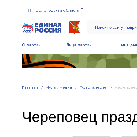
Вологодская область
О партии
Лица партии
Наша дея
Местные общественные приемные Партии
Руководитель Региональной обще
Народная программа «Единой России»
Главная
Мультимедиа
Фотогалерея
Череповец
Череповец праз