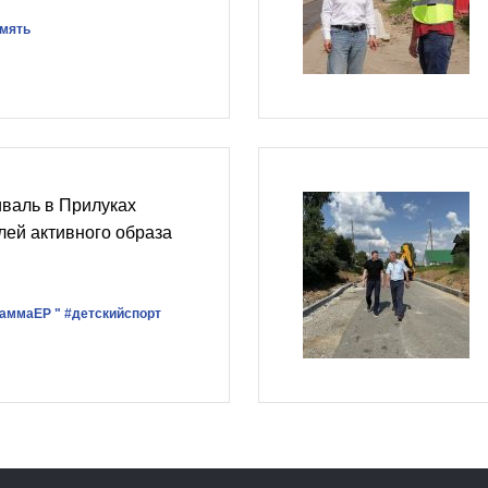
амять
валь в Прилуках
ей активного образа
раммаЕР "
#детскийспорт