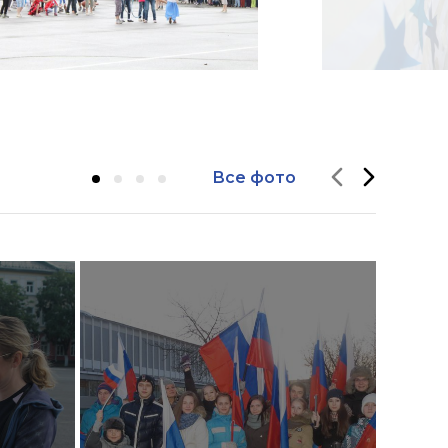
Все фото
Очер
Чере
акти