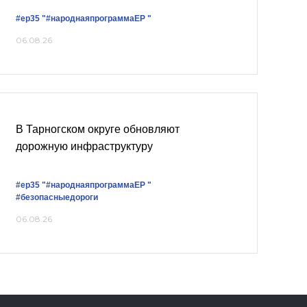
#ер35
"#народнаяпрограммаЕР "
06.08.26
В Тарногском округе обновляют
дорожную инфраструктуру
#ер35
"#народнаяпрограммаЕР "
#безопасныедороги
06.08.26