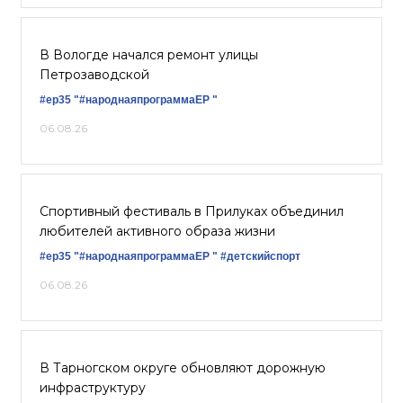
В Вологде начался ремонт улицы
Петрозаводской
#ер35
"#народнаяпрограммаЕР "
06.08.26
Спортивный фестиваль в Прилуках объединил
любителей активного образа жизни
#ер35
"#народнаяпрограммаЕР "
#детскийспорт
06.08.26
В Тарногском округе обновляют дорожную
инфраструктуру