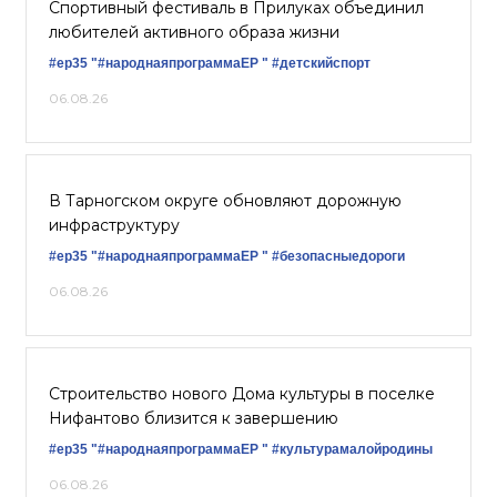
Спортивный фестиваль в Прилуках объединил
любителей активного образа жизни
#ер35
"#народнаяпрограммаЕР "
#детскийспорт
06.08.26
В Тарногском округе обновляют дорожную
инфраструктуру
#ер35
"#народнаяпрограммаЕР "
#безопасныедороги
06.08.26
Строительство нового Дома культуры в поселке
Нифантово близится к завершению
#ер35
"#народнаяпрограммаЕР "
#культурамалойродины
06.08.26