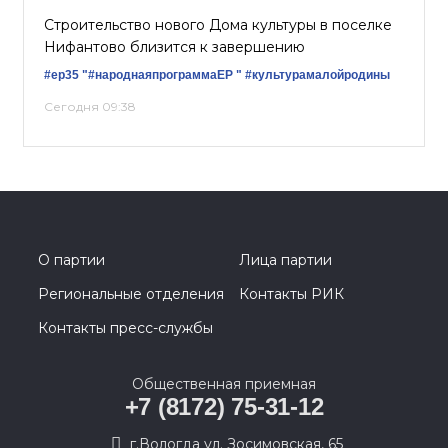
Строительство нового Дома культуры в поселке
Нифантово близится к завершению
#ер35
"#народнаяпрограммаЕР "
#культурамалойродины
Сегодня 09:38
О партии
Лица партии
Региональные отделения
Контакты РИК
Контакты пресс-службы
Общественная приемная
+7 (8172) 75-31-12
г.Вологда ул. Зосимовская, 65