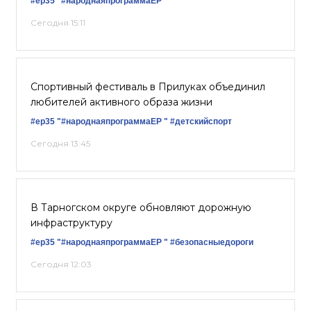
#ер35
"#народнаяпрограммаЕР "
Сегодня 15:11
Спортивный фестиваль в Прилуках объединил
любителей активного образа жизни
#ер35
"#народнаяпрограммаЕР "
#детскийспорт
Сегодня 13:45
В Тарногском округе обновляют дорожную
инфраструктуру
#ер35
"#народнаяпрограммаЕР "
#безопасныедороги
Сегодня 12:03