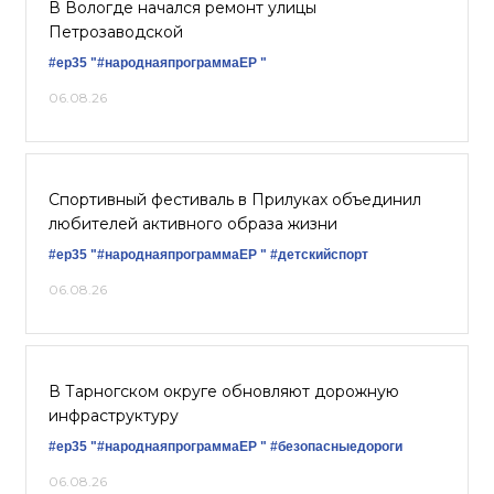
В Вологде начался ремонт улицы
Петрозаводской
#ер35
"#народнаяпрограммаЕР "
06.08.26
Спортивный фестиваль в Прилуках объединил
любителей активного образа жизни
#ер35
"#народнаяпрограммаЕР "
#детскийспорт
06.08.26
В Тарногском округе обновляют дорожную
инфраструктуру
#ер35
"#народнаяпрограммаЕР "
#безопасныедороги
06.08.26