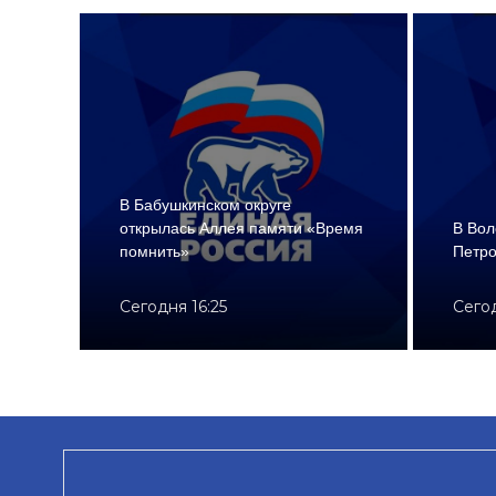
В Бабушкинском округе
открылась Аллея памяти «Время
В Вол
помнить»
Петро
Сегодня 16:25
Сего