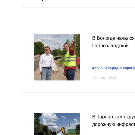
В Вологде начался
Петрозаводской
#ер35
"#народнаяпрог
Сегодня 15:11
В Тарногском окру
дорожную инфраст