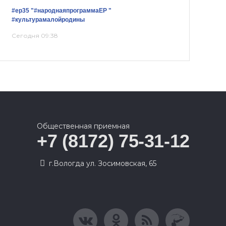
#ер35
"#народнаяпрограммаЕР "
#культурамалойродины
Сегодня 09:38
Общественная приемная
+7 (8172) 75-31-12
г.Вологда ул. Зосимовская, 65