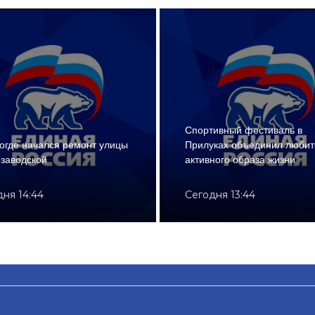
Спортивный фестиваль в
огде начался ремонт улицы
Прилуках объединил любит
заводской
активного образа жизни
дня 14:44
Сегодня 13:44