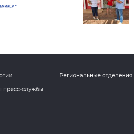
раммаЕР "
ртии
Региональные отделения
ы пресс-службы