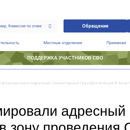
Обращение
тельность
Местные отделения
Приемная
ПОДДЕРЖКА УЧАСТНИКОВ СВО
ственной приемной Председателя Партии
Президиум регионального политического совета
Сформировали Адресный Гуманитарный Груз Для Бойцов В Зону
ировали адресный 
 в зону проведения