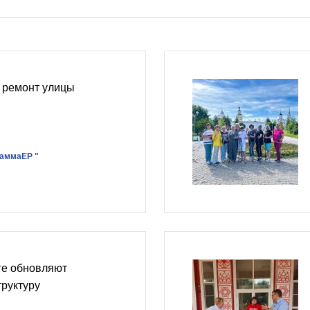
 ремонт улицы
раммаЕР "
ге обновляют
руктуру