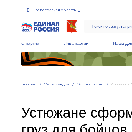
Вологодская область
О партии
Лица партии
Наша дея
Местные общественные приемные Партии
Руководитель Региональной обще
Народная программа «Единой России»
Главная
Мультимедиа
Фотогалерея
Устюжане 
Устюжане сформ
груз для бойцов