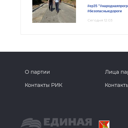
#ер35
"#народнаяпрог
#безопасныедороги
Сегодня 12:03
О партии
Лица па
Контакты РИК
Контакт