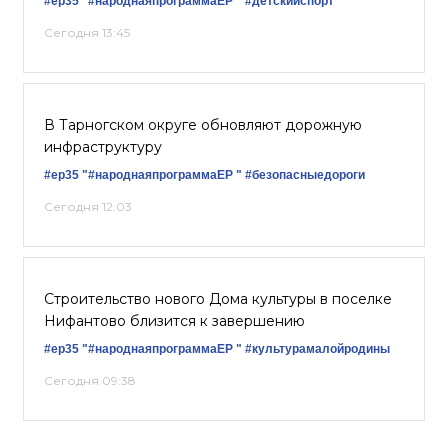
#ер35
"#народнаяпрограммаЕР "
#детскийспорт
Сегодня 13:45
В Тарногском округе обновляют дорожную
инфраструктуру
#ер35
"#народнаяпрограммаЕР "
#безопасныедороги
Сегодня 12:03
Строительство нового Дома культуры в поселке
Нифантово близится к завершению
#ер35
"#народнаяпрограммаЕР "
#культурамалойродины
Сегодня 09:38