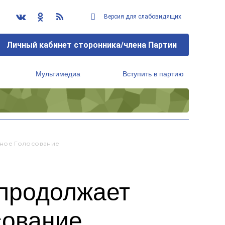
Версия для слабовидящих
Личный кабинет сторонника/члена Партии
Мультимедиа
Вступить в партию
Региональный исполнительный комитет
ьное Голосование
 продолжает
сование