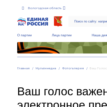
Вологодская область
О партии
Лица партии
Наша дея
Местные общественные приемные Партии
Руководитель Региональной обще
Народная программа «Единой России»
Главная
Мультимедиа
Фотогалерея
Ваш Голос
Ваш голос важе
электронное пр