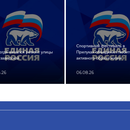
Спортивный фестиваль в
огде начался ремонт улицы
Прилуках объединил любит
заводской
активного образа жизни
.26
06.08.26