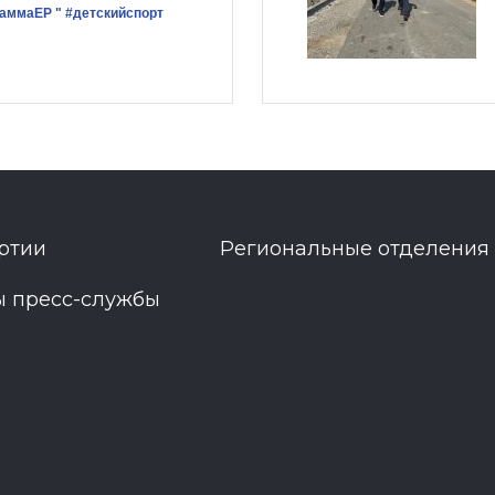
раммаЕР "
#детскийспорт
ртии
Региональные отделения
ы пресс-службы