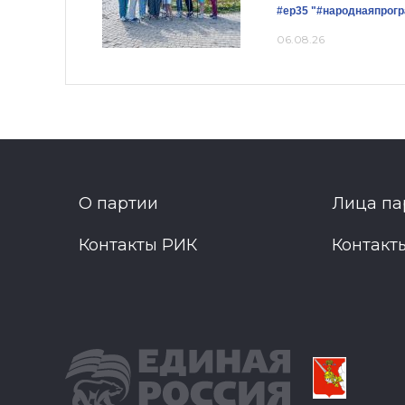
#ер35
"#народнаяпрог
06.08.26
О партии
Лица па
Контакты РИК
Контакт