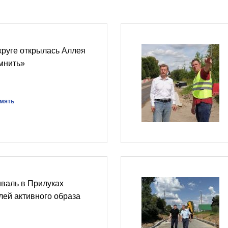
круге открылась Аллея
мнить»
амять
валь в Прилуках
ей активного образа