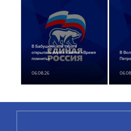
В Бабушкинском округе
открылась Аллея памяти «Время
В Вол
помнить»
Петро
06.08.26
06.08