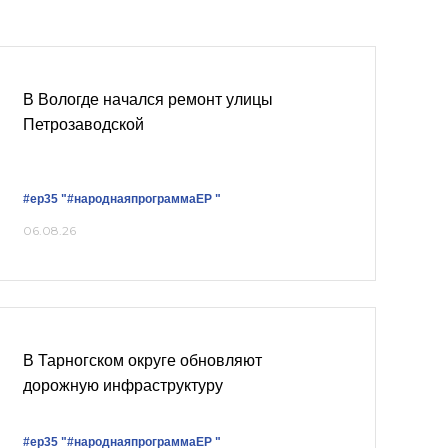
В Вологде начался ремонт улицы
Петрозаводской
#ер35
"#народнаяпрограммаЕР "
06.08.26
В Тарногском округе обновляют
дорожную инфраструктуру
#ер35
"#народнаяпрограммаЕР "