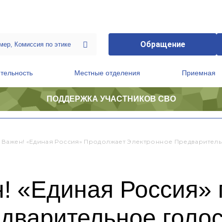
Обращение
тельность
Местные отделения
Приемная
ПОДДЕРЖКА УЧАСТНИКОВ СВО
ственной приемной Председателя Партии
Президиум регионального политического совета
 Важен! «Единая Россия» Продолжает Электронное Предварител
н! «Единая Россия»
едварительное голо