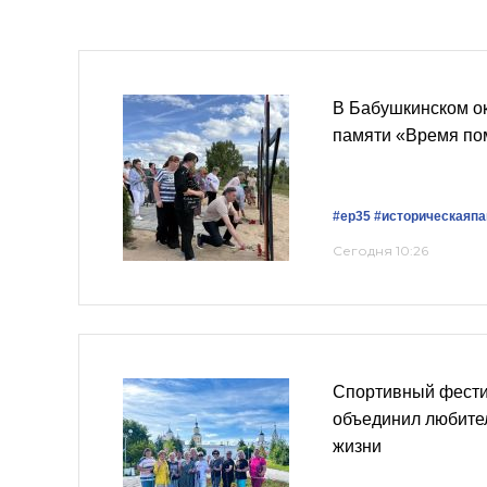
В Бабушкинском о
памяти «Время по
#ер35
#историческаяп
Сегодня 10:26
Спортивный фести
объединил любител
жизни