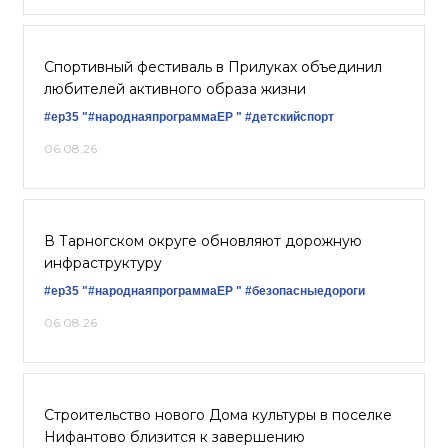
Спортивный фестиваль в Прилуках объединил
любителей активного образа жизни
#ер35
"#народнаяпрограммаЕР "
#детскийспорт
06.08.26
В Тарногском округе обновляют дорожную
инфраструктуру
#ер35
"#народнаяпрограммаЕР "
#безопасныедороги
06.08.26
Строительство нового Дома культуры в поселке
Нифантово близится к завершению