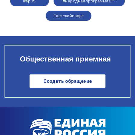
#ер35
"#народнаяпрограммаЕР "
#детскийспорт
Общественная приемная
Создать обращение