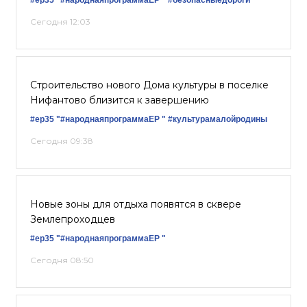
#ер35
"#народнаяпрограммаЕР "
#безопасныедороги
Сегодня 12:03
Строительство нового Дома культуры в поселке
Нифантово близится к завершению
#ер35
"#народнаяпрограммаЕР "
#культурамалойродины
Сегодня 09:38
Новые зоны для отдыха появятся в сквере
Землепроходцев
#ер35
"#народнаяпрограммаЕР "
Сегодня 08:50