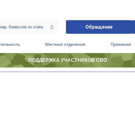
Обращение
тельность
Местные отделения
Приемная
ПОДДЕРЖКА УЧАСТНИКОВ СВО
ственной приемной Председателя Партии
Президиум регионального политического совета