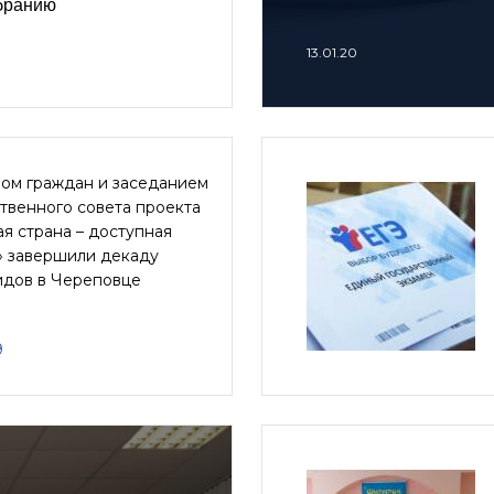
бранию
13.01.20
ом граждан и заседанием
твенного совета проекта
я страна – доступная
» завершили декаду
идов в Череповце
9