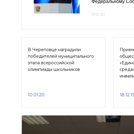
Федеральному Со
15.01.20
В Череповце наградили
Прием
победителей муниципального
общес
этапа всероссийской
«Едина
олимпиады школьников
среда
инвал
10.01.20
18.12.1