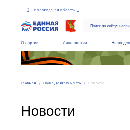
Вологодская область
О партии
Лица партии
Наша дея
Местные общественные приемные Партии
Руководитель Региональной обще
Народная программа «Единой России»
Главная
Наша Деятельность
Новости
Новости