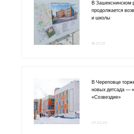
В Зашекснинском 
продолжается возв
и школы
18.01.23
В Череповце торж
новых детсада — 
«Созвездие»
07.02.20