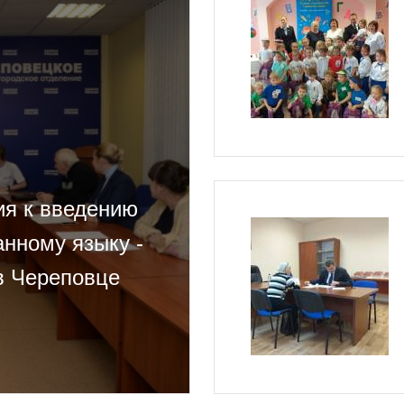
ия к введению
анному языку -
в Череповце